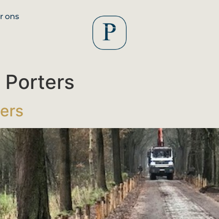
r ons
 Porters
ters